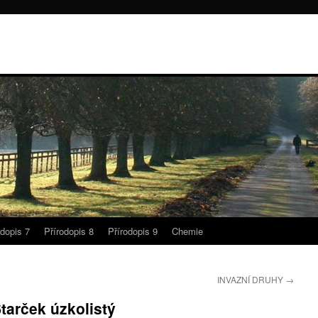
odopis 7
Přírodopis 8
Přírodopis 9
Chemie
INVAZNÍ DRUHY
→
tarček úzkolistý