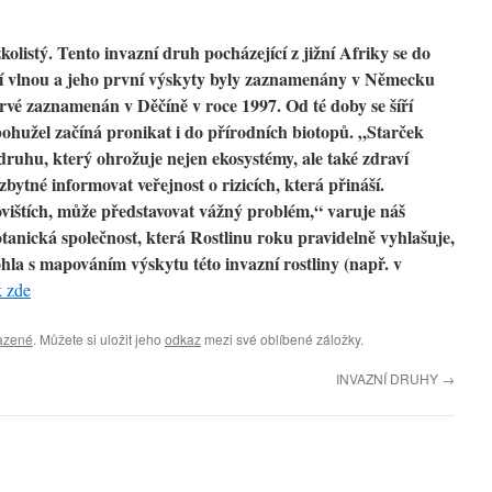
olistý. Tento invazní druh pocházející z jižní Afriky se do
čí vlnou a jeho první výskyty byly zaznamenány v Německu
oprvé zaznamenán v Děčíně v roce 1997. Od té doby se šíří
 bohužel začíná pronikat i do přírodních biotopů. „Starček
druhu, který ohrožuje nejen ekosystémy, ale také zdraví
zbytné informovat veřejnost o rizicích, která přináší.
ovištích, může představovat vážný problém,“ varuje náš
tanická společnost, která Rostlinu roku pravidelně vyhlašuje,
hla s mapováním výskytu této invazní rostliny (např. v
k zde
azené
. Můžete si uložit jeho
odkaz
mezi své oblíbené záložky.
INVAZNÍ DRUHY
→