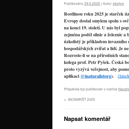
Publikováno
29.5.2025
|
Autor:
ekotym
Rostlinou roku 2025 je starček úzk
Evropy dostal omylem spolu s ov
na konci 19. století. U nás byl p
zejména podél silnic a železnic a
úzkolistý je příkladem invazního 
hospodářských zvířat a lidí. Je ne
Rozroste-li se na přírodních stan
kolega prof. Petr Pyšek. Česká bo
proto vyzývá veřejnost, aby pomo
aplikaci
@inaturalistorg
).
článe
Příspěvek byl publikován v rubrice
Nezař
←
BIOSMRŠŤ 2025
Napsat komentář