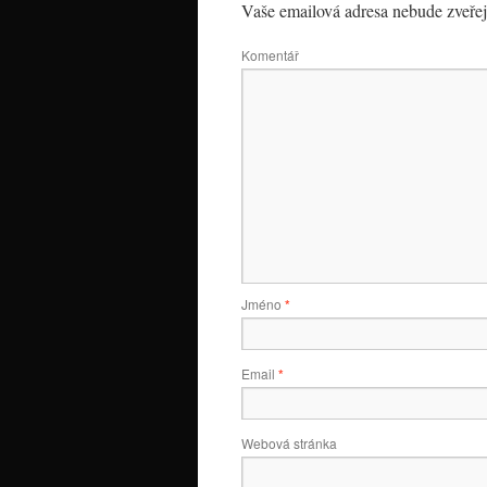
Vaše emailová adresa nebude zveře
Komentář
Jméno
*
Email
*
Webová stránka