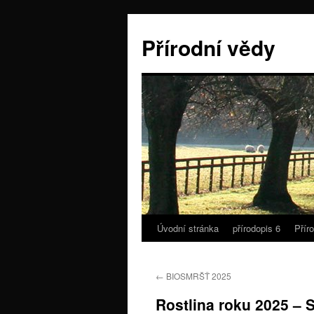
Přírodní vědy
Úvodní stránka
přírodopis 6
Přír
←
BIOSMRŠŤ 2025
Rostlina roku 2025 – S