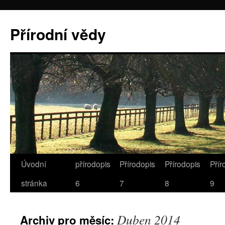
Přírodní vědy
Úvodní
přírodopis
Přírodopis
Přírodopis
Přír
stránka
6
7
8
9
Duben 2014
Archiv pro měsíc: