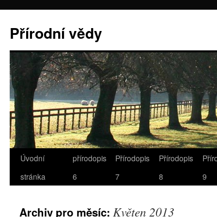
Přírodní vědy
Úvodní
přírodopis
Přírodopis
Přírodopis
Přír
stránka
6
7
8
9
Květen 2013
Archiv pro měsíc: