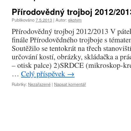
Přírodovědný trojboj 2012/201
Publikováno
7.5.2013
|
Autor:
ekotym
Přírodovědný trojboj 2012/2013 V páte
finále Přírodovědného trojboje s tém
Soutěžilo se tentokrát na třech stanoviš
určování kostí, obrázky, skládačka a pr
– otisk palce) 2)SRDCE (mikroskop-kre
…
Celý příspěvek
→
Rubriky:
Nezařazené
|
Napsat komentář