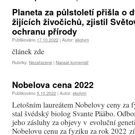
Planeta za půlstoletí přišla o d
žijících živočichů, zjistil Svět
ochranu přírody
Publikováno
17.10.2022
|
Autor:
ekotym
článek zde
Rubriky:
Nezařazené
|
Napsat komentář
Nobelova cena 2022
Publikováno
5.10.2022
|
Autor:
ekotym
Letošním laureátem Nobelovy ceny za fy
stal švédský biolog Svante Pääbo. Odbo
jeho zásluhy za objevy v evoluční genet
Nobelovu cenu za fyziku za rok 2022 zí