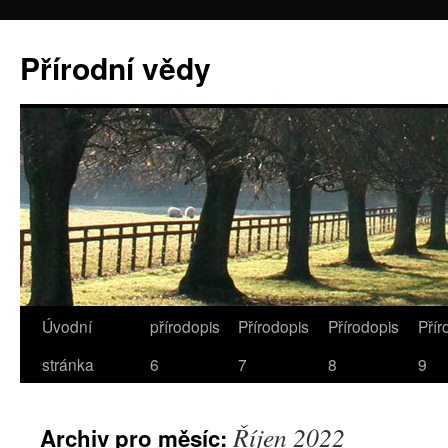
Přírodní vědy
Úvodní
přírodopis
Přírodopis
Přírodopis
Přír
stránka
6
7
8
9
Říjen 2022
Archiv pro měsíc: