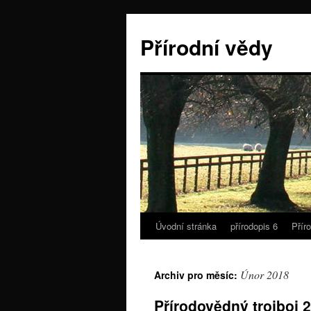
Přírodní vědy
Úvodní stránka
přírodopis 6
Přír
Únor 2018
Archiv pro měsíc:
Přírodovědný trojboj 