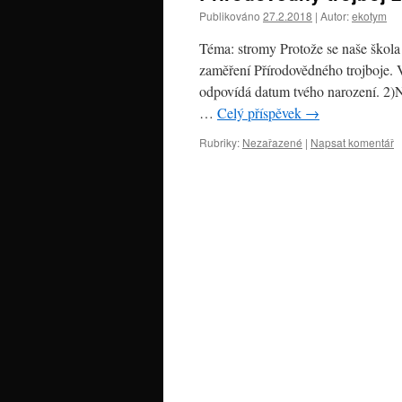
Publikováno
27.2.2018
|
Autor:
ekotym
Téma: stromy Protože se naše škola 
zaměření Přírodovědného trojboje. 
odpovídá datum tvého narození. 2)N
…
Celý příspěvek
→
Rubriky:
Nezařazené
|
Napsat komentář