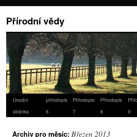
Přírodní vědy
Úvodní
přírodopis
Přírodopis
Přírodopis
Přír
stránka
6
7
8
9
Březen 2013
Archiv pro měsíc: