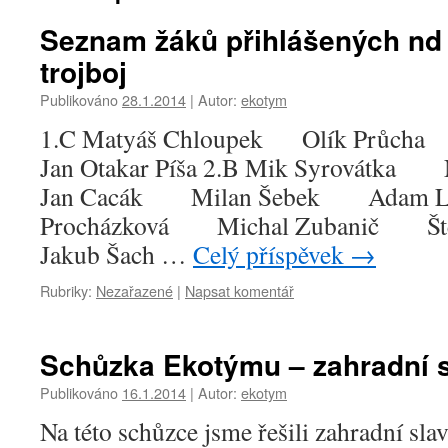
Seznam žáků přihlášených nd
trojboj
Publikováno
28.1.2014
|
Autor:
ekotym
1.C Matyáš Chloupek Olík Průcha 
Jan Otakar Píša 2.B Mik Syrovátk
Jan Cacák Milan Šebek Adam 
Procházková Michal Zubanič Š
Jakub Šach …
Celý příspěvek
→
Rubriky:
Nezařazené
|
Napsat komentář
Schůzka Ekotýmu – zahradní 
Publikováno
16.1.2014
|
Autor:
ekotym
Na této schůzce jsme řešili zahradní sla