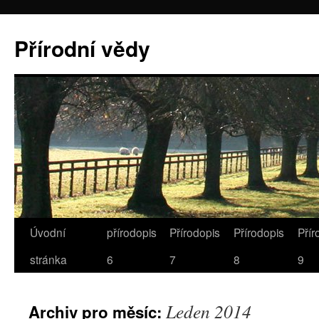
Přírodní vědy
Úvodní
přírodopis
Přírodopis
Přírodopis
Přír
stránka
6
7
8
9
Leden 2014
Archiv pro měsíc: