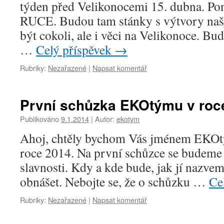
týden před Velikonocemi 15. dubna. 
RUCE. Budou tam stánky s výtvory naš
být cokoli, ale i věci na Velikonoce. Bude
…
Celý příspěvek
→
Rubriky:
Nezařazené
|
Napsat komentář
První schůzka EKOtýmu v roc
Publikováno
9.1.2014
|
Autor:
ekotym
Ahoj, chtěly bychom Vás jménem EKOtý
roce 2014. Na první schůzce se budeme b
slavnosti. Kdy a kde bude, jak jí nazvem
obnášet. Nebojte se, že o schůzku …
Ce
Rubriky:
Nezařazené
|
Napsat komentář