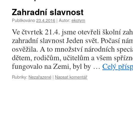
Zahradní slavnost
Publikováno
23.4.2016
|
Autor:
ekotym
Ve čtvrtek 21.4. jsme otevřeli školní za
zahradní slavnost Jeden svět. Počasí ná
osvěžila. A to množství národních speci
dětem, rodičům, učitelům a všem spříz
fungovalo na Zemi, byl by …
Celý přís
Rubriky:
Nezařazené
|
Napsat komentář