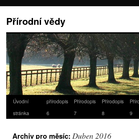
Přírodní vědy
Úvodní
přírodopis
Přírodopis
Přírodopis
Přír
stránka
6
7
8
9
Duben 2016
Archiv pro měsíc: