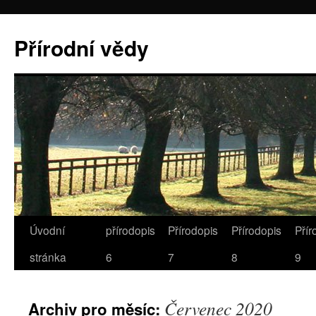
Přírodní vědy
Úvodní
přírodopis
Přírodopis
Přírodopis
Přír
stránka
6
7
8
9
Červenec 2020
Archiv pro měsíc: