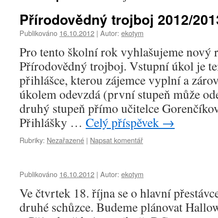
Přírodovědný trojboj 2012/201
Publikováno
16.10.2012
|
Autor:
ekotym
Pro tento školní rok vyhlašujeme nový 
Přírodovědný trojboj. Vstupní úkol je t
přihlášce, kterou zájemce vyplní a zár
úkolem odevzdá (první stupeň může odev
druhý stupeň přímo učitelce Gorenčíkov
Přihlášky …
Celý příspěvek
→
Rubriky:
Nezařazené
|
Napsat komentář
Publikováno
16.10.2012
|
Autor:
ekotym
Ve čtvrtek 18. října se o hlavní přestáv
druhé schůzce. Budeme plánovat Hallow