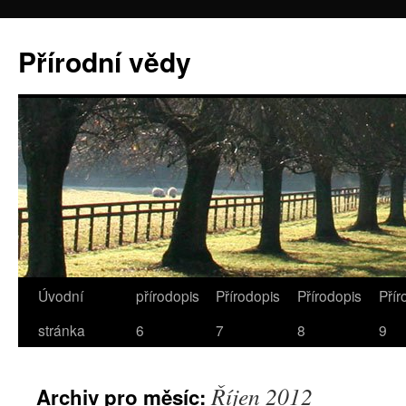
Přírodní vědy
Úvodní
přírodopis
Přírodopis
Přírodopis
Přír
stránka
6
7
8
9
Říjen 2012
Archiv pro měsíc: