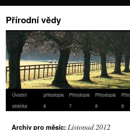
Přírodní vědy
Úvodní
přírodopis
Přírodopis
Přírodopis
Přír
stránka
6
7
8
9
Listopad 2012
Archiv pro měsíc: