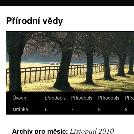
Přírodní vědy
Úvodní
přírodopis
Přírodopis
Přírodopis
Přír
stránka
6
7
8
9
Listopad 2010
Archiv pro měsíc: