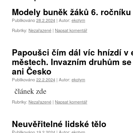
Modely buněk žáků 6. ročníku 
Publikováno
28.2.2024
|
Autor:
ekotym
Rubriky:
Nezařazené
|
Napsat komentář
Papoušci čím dál víc hnízdí v
městech. Invazním druhům se
ani Česko
Publikováno
22.2.2024
|
Autor:
ekotym
článek zde
Rubriky:
Nezařazené
|
Napsat komentář
Neuvěřitelné lidské tělo
Publikováno
19.2.2024
|
Autor:
ekotym