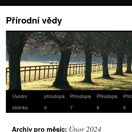
Přírodní vědy
Úvodní
přírodopis
Přírodopis
Přírodopis
Přír
stránka
6
7
8
9
Únor 2024
Archiv pro měsíc: