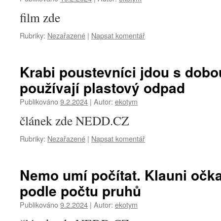
film zde
Rubriky:
Nezařazené
|
Napsat komentář
Krabi poustevníci jdou s dobo
používají plastový odpad
Publikováno
9.2.2024
|
Autor:
ekotym
článek zde NEDD.CZ
Rubriky:
Nezařazené
|
Napsat komentář
Nemo umí počítat. Klauni očka
podle počtu pruhů
Publikováno
9.2.2024
|
Autor:
ekotym