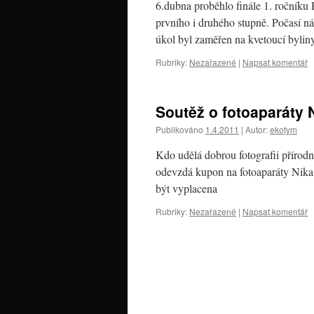
6.dubna proběhlo finále 1. ročníku 
prvního i druhého stupně. Počasí ná
úkol byl zaměřen na kvetoucí bylin
Rubriky:
Nezařazené
|
Napsat komentář
Soutěž o fotoaparáty 
Publikováno
1.4.2011
|
Autor:
ekotym
Kdo udělá dobrou fotografii přírodn
odevzdá kupon na fotoaparáty Nika 
být vyplacena
Rubriky:
Nezařazené
|
Napsat komentář