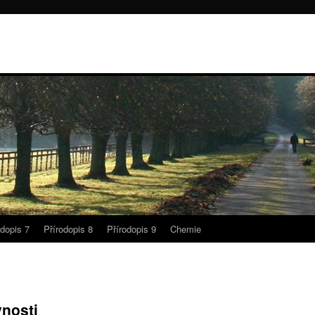
odopis 7
Přírodopis 8
Přírodopis 9
Chemie
vnosti