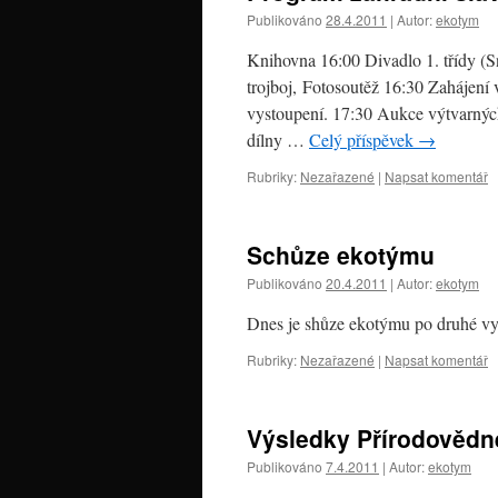
Publikováno
28.4.2011
|
Autor:
ekotym
Knihovna 16:00 Divadlo 1. třídy (S
trojboj, Fotosoutěž 16:30 Zahájení 
vystoupení. 17:30 Aukce výtvarných
dílny …
Celý příspěvek
→
Rubriky:
Nezařazené
|
Napsat komentář
Schůze ekotýmu
Publikováno
20.4.2011
|
Autor:
ekotym
Dnes je shůze ekotýmu po druhé vy
Rubriky:
Nezařazené
|
Napsat komentář
Výsledky Přírodovědn
Publikováno
7.4.2011
|
Autor:
ekotym