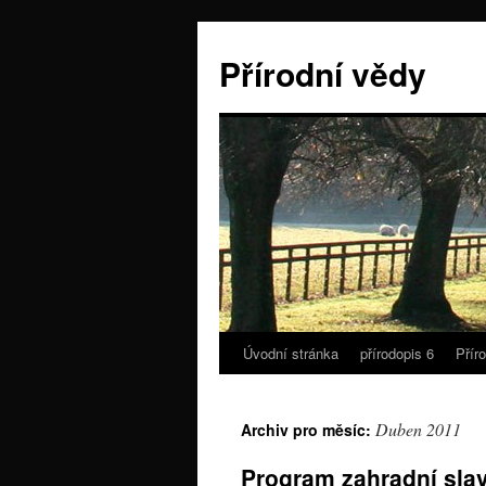
Přírodní vědy
Úvodní stránka
přírodopis 6
Přír
Duben 2011
Archiv pro měsíc:
Program zahradní sla