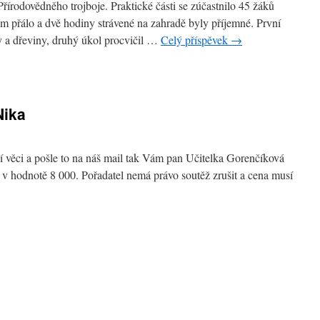
Přírodovědněho trojboje. Praktické části se zúčastnilo 45 žáků
m přálo a dvě hodiny strávené na zahradě byly příjemné. První
y a dřeviny, druhý úkol procvičil …
Celý příspěvek
→
Nika
í věci a pošle to na náš mail tak Vám pan Učitelka Gorenčíková
v hodnotě 8 000. Pořadatel nemá právo soutěž zrušit a cena musí