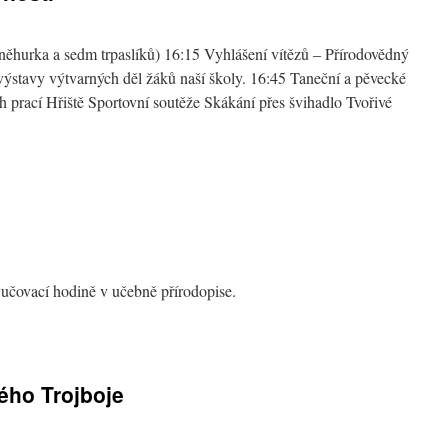
něhurka a sedm trpaslíků) 16:15 Vyhlášení vítězů – Přírodovědný
výstavy výtvarných děl žáků naší školy. 16:45 Taneční a pěvecké
 prací Hřiště Sportovní soutěže Skákání přes švihadlo Tvořivé
učovací hodině v učebně přírodopise.
ého Trojboje