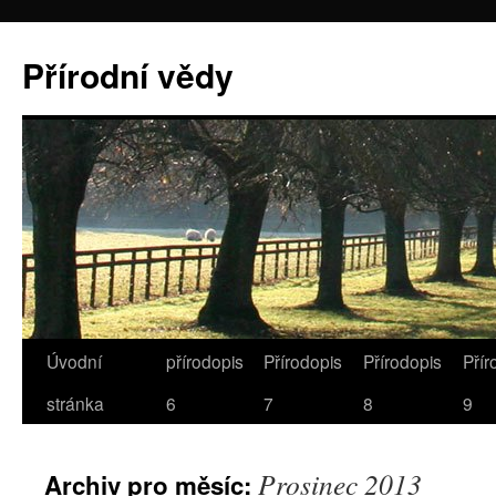
Přírodní vědy
Úvodní
přírodopis
Přírodopis
Přírodopis
Přír
stránka
6
7
8
9
Prosinec 2013
Archiv pro měsíc: