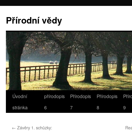
Přírodní vědy
Úvodní
přírodopis
Přírodopis
Přírodopis
Přír
stránka
6
7
8
9
←
Závěry 1. schůzky:
Rea