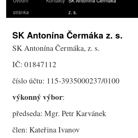
Úvodní
Kontakty
SK Antonína Čermáka
stránka
z. s.
SK Antonína Čermáka z. s.
SK Antonína Čermáka, z. s.
IČ: 01847112
číslo účtu: 115-3935000237/0100
výkonný výbor
:
předseda: Mgr. Petr Karvánek
člen: Kateřina Ivanov