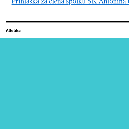
Přihláška za člena spolku SK Antonína
Atletika