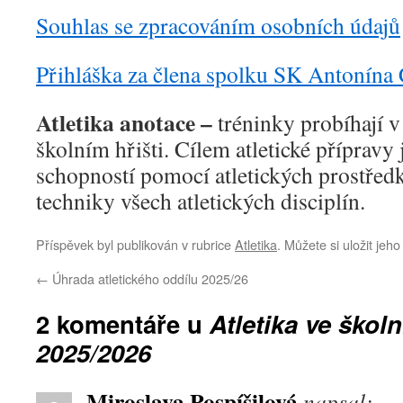
Souhlas se zpracováním osobních údajů
Přihláška za člena spolku SK Antonína
Atletika anotace –
tréninky probíhají v
školním hřišti. Cílem atletické příprav
schopností pomocí atletických prostřed
techniky všech atletických disciplín.
Příspěvek byl publikován v rubrice
Atletika
. Můžete si uložit jeh
←
Úhrada atletického oddílu 2025/26
2 komentáře u
Atletika ve škol
2025/2026
Miroslava Pospíšilová
napsal: