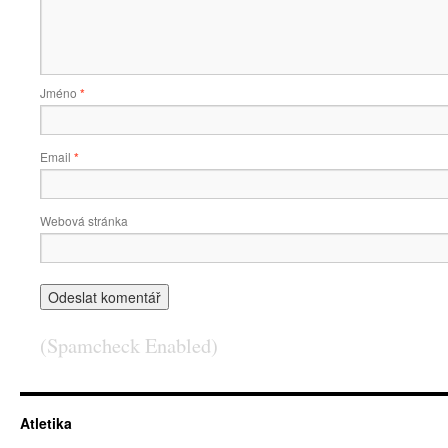
Jméno
*
Email
*
Webová stránka
(Spamcheck Enabled)
Atletika