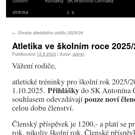
Úvodní
Kontakty
SK Antonína Čermáka
stránka
z. s.
←
Úhrada atletického oddílu 2025/26
Atletika ve školním roce 2025
Publikováno
12.9.2022
|
Autor:
admin
Vážení rodiče,
atletické tréninky pro školní rok 2025/
Přihlášky
1.10.2025.
do SK Antonína Če
pouze noví člen
souhlasem odevzdávají
celou dobu členství.
Členský příspěvek je 1200,- a platí se 
rok, nikoliv školní rok. Členské příspě