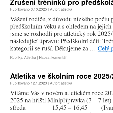
Zrušení tréninků pro předškol
Publikováno
3.10.2025
|
Autor:
atletika
Vážení rodiče, z důvodu nízkého počtu p
předškolním věku a s ohledem na jejic
jsme se rozhodli pro atletický rok 2025
následující úpravu: Předškolní děti: Tr
kategorii se ruší. Děkujeme za …
Celý 
Rubriky:
Atletika
|
Napsat komentář
Atletika ve školním roce 2025
Publikováno
12.1.2023
|
Autor:
atletika
Vítáme Vás v novém atletickém roce 20
2025 na hřišti Minipřípravka (3 
středa 15,45 – 16,45 (Ivanov, 