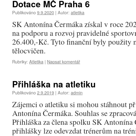
Dotace MČ Praha 6
Publikováno
9.9.2020
|
Autor:
atletika
SK Antonína Čermáka získal v roce 20
na podporu a rozvoj pravidelné sportovn
26.400,-Kč. Tyto finanční byly použity
tělocvičen.
Rubriky:
Atletika
|
Napsat komentář
Přihláška na atletiku
Publikováno
2.9.2019
|
Autor:
admin
Zájemci o atletiku si mohou stáhnout p
Antonína Čermáka. Souhlas se zpracováni
Přihláška za člena spolku SK Antonín
přihlášky lze odevzdat trénerům na tréni