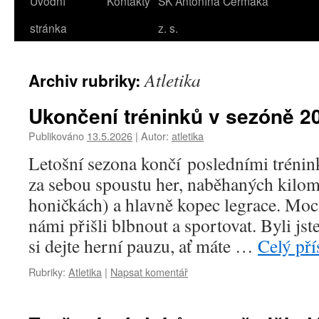
Úvodní
Kontakty
SK Antonína Čermáka
stránka
z. s.
Atletika
Archiv rubriky:
Ukončení tréninků v sezóně 2
Publikováno
13.5.2026
|
Autor:
atletika
Letošní sezona končí posledními trén
za sebou spoustu her, naběhaných kilom
honičkách) a hlavně kopec legrace. Moc 
námi přišli blbnout a sportovat. Byli jst
si dejte herní pauzu, ať máte …
Celý př
Rubriky:
Atletika
|
Napsat komentář