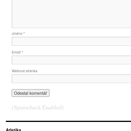
Jméno
*
Email
*
Webová stránka
(Spamcheck Enabled)
Atletika