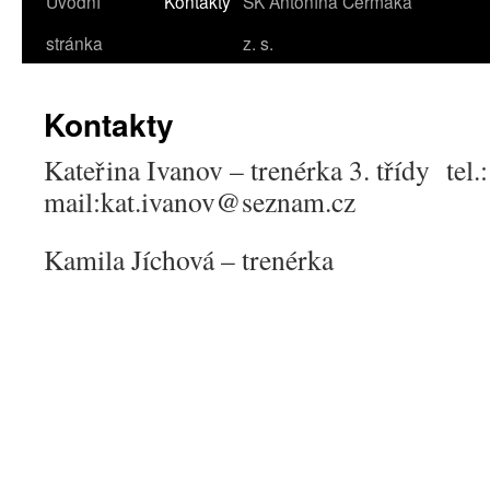
Úvodní
Kontakty
SK Antonína Čermáka
stránka
z. s.
Kontakty
Kateřina Ivanov – trenérka 3. třídy te
mail:kat.ivanov@seznam.cz
Kamila Jíchová – trenérka