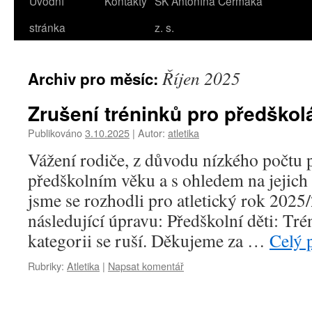
Úvodní
Kontakty
SK Antonína Čermáka
stránka
z. s.
Říjen 2025
Archiv pro měsíc:
Zrušení tréninků pro předškol
Publikováno
3.10.2025
|
Autor:
atletika
Vážení rodiče, z důvodu nízkého počtu p
předškolním věku a s ohledem na jejic
jsme se rozhodli pro atletický rok 2025
následující úpravu: Předškolní děti: Tr
kategorii se ruší. Děkujeme za …
Celý 
Rubriky:
Atletika
|
Napsat komentář